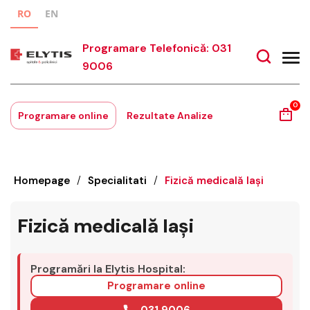
RO
EN
Programare Telefonică: 031
9006
0
Programare online
Rezultate Analize
Homepage
/
Specialitati
/
Fizică medicală Iași
Fizică medicală Iași
Programări la Elytis Hospital:
Programare online
031 9006