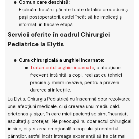
Comunicare deschisă:
Explicăm fiecărui părinte toate detaliile procedurii și
pașii postoperatorii, astfel încât să fie implicați și
informați în fiecare etapă.
Servicii oferite în cadrul Chirurgiei
Pediatrice la Elytis
Cura chirurgicală a unghiei încarnate:
Tratamentul unghiei încarnate
, o afecțiune
frecvent întâlnită la copii, realizat cu tehnici
precise și minim invazive, pentru a preveni
durerea și infecțiile.
La Elytis, Chirurgia Pediatrică nu înseamnă doar rezolvarea
unei afecțiuni medicale, ci și crearea unui mediu cald,
prietenos și sigur, în care micii pacienți se simt încurajați,
ascultați și protejați. Ne preocupă nu doar actul chirurgical
în sine, ci și starea emoțională a copilului și confortul
părinților, astfel încât întreaga experiență să fie cât mai