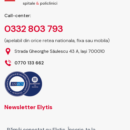
Call-center:
0332 803 793
(apelabil din orice retea nationala, fixa sau mobila)
Strada Gheorghe Săulescu 43 A, Iași 700010
0770 133 662
Newsletter Elytis
Rămâi conectat cu Elytis. Înscrie-te la