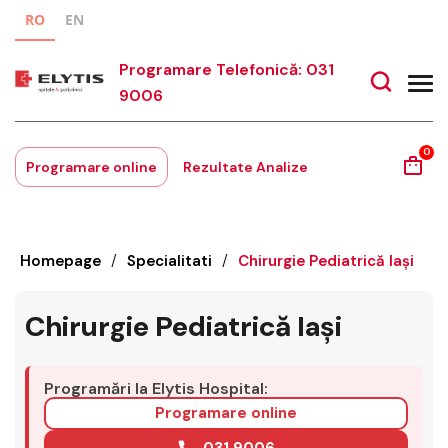
RO
EN
Programare Telefonică: 031
9006
0
Programare online
Rezultate Analize
Homepage
/
Specialitati
/
Chirurgie Pediatrică Iași
Chirurgie Pediatrică Iași
Programări la Elytis Hospital:
Programare online
031 9006