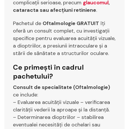
complicații serioase, precum
glaucomul
,
cataracta sau afecțiuni retiniene
.
Pachetul de
Oftalmologie GRATUIT
îți
oferă un consult complet, cu investigații
specifice pentru evaluarea acuității vizuale,
a dioptriilor, a presiunii intraoculare și a
stării de sănătate a structurilor oculare.
Ce primești în cadrul
pachetului?
Consult de specialitate (Oftalmologie)
ce include:
– Evaluarea acuității vizuale – verificarea
clarității vederii la aproape și la distanță.
– Determinarea dioptriilor – stabilirea
eventualei necesități de ochelari sau