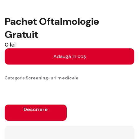
Pachet Oftalmologie
Gratuit
0
lei
Cantitate
Pachet
Adaugă în coș
Oftalmologie
Gratuit
Categorie:
Screening-uri medicale
Descriere