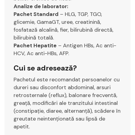
Analize de laborator:
Pachet Standard
– HLG, TGP, TGO,
glicemie, GamaGT, uree, creatinină,
fosfatază alcalină, fier, bilirubină directă,
bilirubină totală.
Pachet Hepatite
– Antigen HBs, Ac anti-
HCV, Ac anti-HBs, AFP.
Cui se adresează?
Pachetul este recomandat persoanelor cu
dureri sau disconfort abdominal, arsuri
retrosternale (reflux), balonare frecventă,
greață, modificări ale tranzitului intestinal
(constipație, diaree, alternanță), scădere în
greutate neintenționată sau lipsă de
apetit.