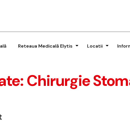
ală
Reteaua Medicală Elytis
Locatii
Infor
ate:
Chirurgie Stom
t