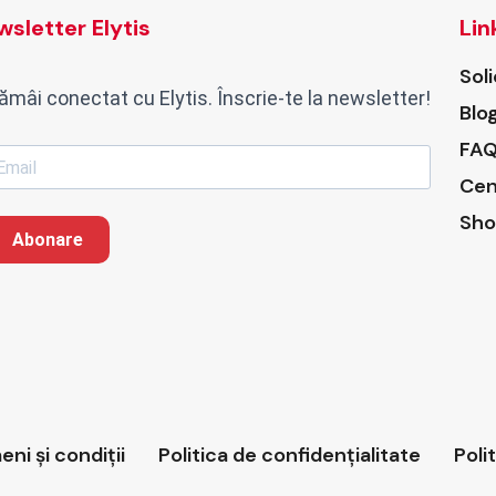
sletter Elytis
Lin
Sol
ămâi conectat cu Elytis. Înscrie-te la newsletter!
Blo
FAQ
Cen
Sho
Abonare
ni și condiții
Politica de confidențialitate
Poli