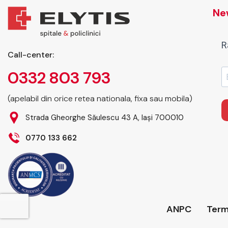
New
R
Call-center:
0332 803 793
(apelabil din orice retea nationala, fixa sau mobila)
Strada Gheorghe Săulescu 43 A, Iași 700010
0770 133 662
ANPC
Terme