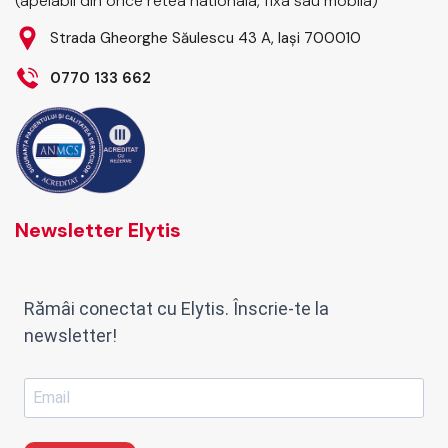
(apelabil din orice retea nationala, fixa sau mobila)
Strada Gheorghe Săulescu 43 A, Iași 700010
0770 133 662
Newsletter Elytis
Rămâi conectat cu Elytis. Înscrie-te la
newsletter!