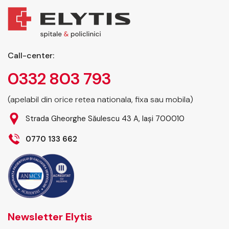
Paginație
articole
Call-center:
0332 803 793
(apelabil din orice retea nationala, fixa sau mobila)
Strada Gheorghe Săulescu 43 A, Iași 700010
0770 133 662
Newsletter Elytis