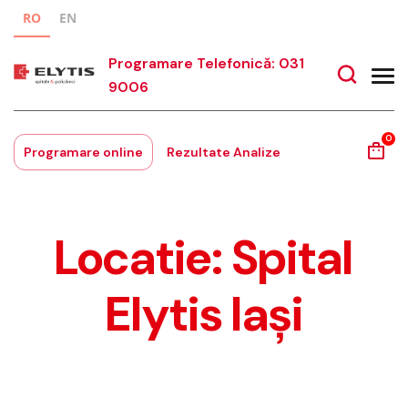
RO
EN
Programare Telefonică: 031
9006
0
Programare online
Rezultate Analize
Locatie:
Spital
Elytis Iași