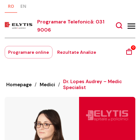
RO
EN
Programare Telefonică: 031
9006
0
Programare online
Rezultate Analize
Dr. Lopes Audrey – Medic
Homepage
/
Medici
/
Specialist