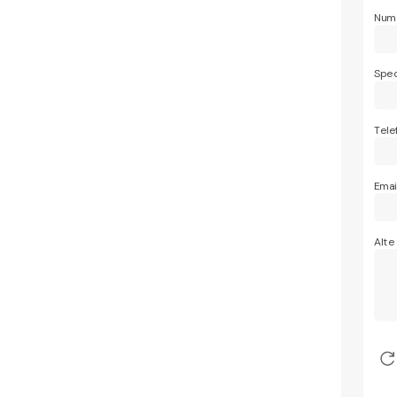
Nume
Spec
Tele
Emai
Alte