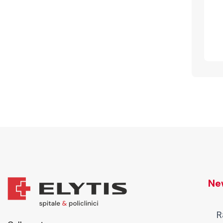
New
R