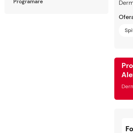
Programare
Derm
Ofera
Spi
Pro
Ale
Derm
F