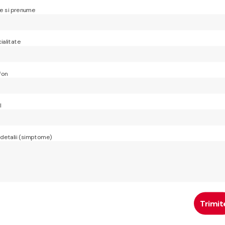
 si prenume
ialitate
fon
l
 detalii (simptome)