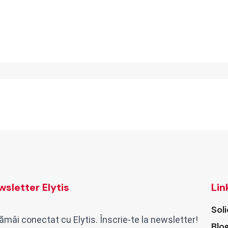
sletter Elytis
Lin
Sol
ămâi conectat cu Elytis. Înscrie-te la newsletter!
Blo