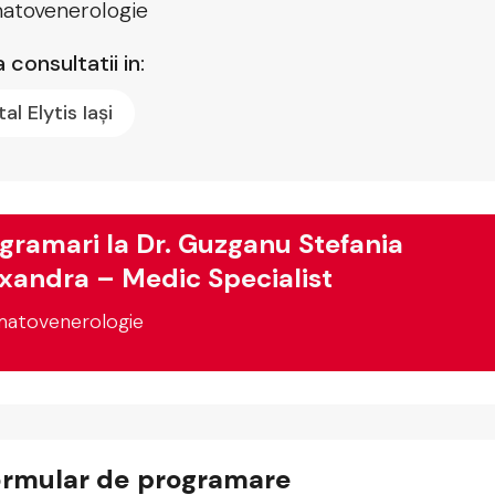
atovenerologie
 consultatii in:
tal Elytis Iași
gramari la Dr. Guzganu Stefania
xandra – Medic Specialist
atovenerologie
ormular de programare