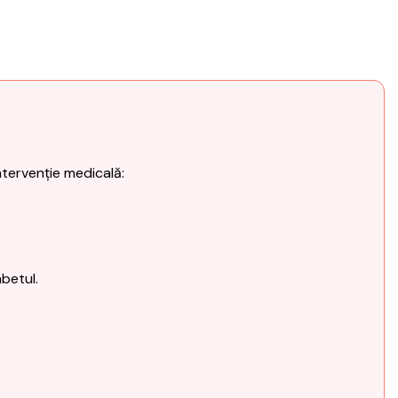
ntervenție medicală:
abetul.