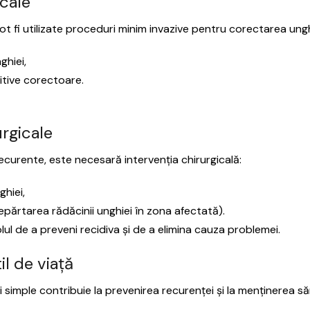
cale
ot fi utilizate proceduri minim invazive pentru corectarea ungh
ghiei,
itive corectoare.
urgicale
ecurente, este necesară intervenția chirurgicală:
ghiei,
părtarea rădăcinii unghiei în zona afectată).
ul de a preveni recidiva și de a elimina cauza problemei.
il de viață
imple contribuie la prevenirea recurenței și la menținerea sănă