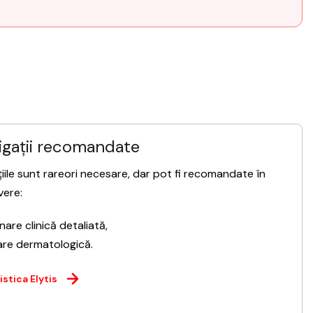
igații recomandate
țiile sunt rareori necesare, dar pot fi recomandate în
vere:
are clinică detaliată,
are dermatologică.
stica Elytis