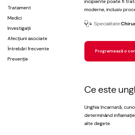
incipiente poate fi tra
Tratament
moderne, inclusiv proce
Medici
Specialitate:
Chiru
Investigații
Afecțiuni asociate
Întrebări frecvente
Programează o con
Prevenție
Ce este ung
Unghia încarnată, cunos
determinând inflamație 
alte degete.