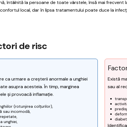
 întâlnită la persoane de toate vârstele, însă mai frecvent la 
sconfortul local, dar în lipsa tratamentului poate duce la infecț
tori de risc
Factor
e ca urmare a creșterii anormale a unghiei
Există ma
itate asupra acesteia. În timp, marginea
sau al re
ele și provoacă inflamație.
transp
activi
ghiilor (rotunjirea colțurilor),
predis
tă sau incomodă,
deform
repetate,
diabet
a unghiei,
Identific
ătoare.