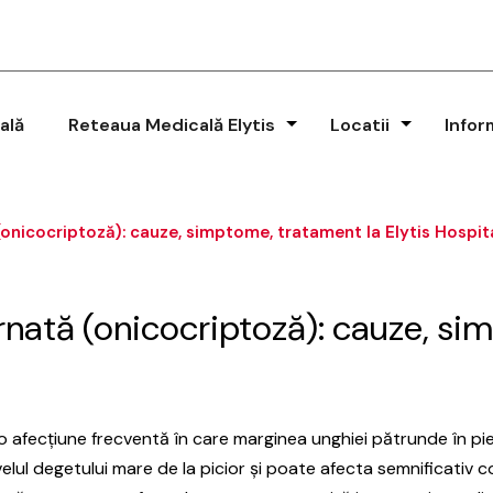
ală
Reteaua Medicală Elytis
Locatii
Infor
(onicocriptoză): cauze, simptome, tratament la Elytis Hospit
nată (onicocriptoză): cauze, sim
 afecțiune frecventă în care marginea unghiei pătrunde în piele
elul degetului mare de la picior și poate afecta semnificativ confo