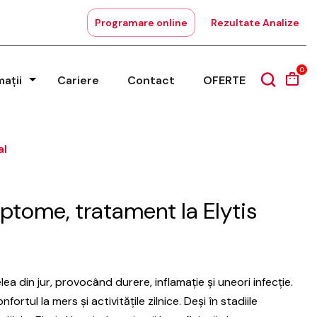
Programare online
Rezultate Analize
0
mații
Cariere
Contact
OFERTE
al
ptome, tratament la Elytis
a din jur, provocând durere, inflamație și uneori infecție.
rtul la mers și activitățile zilnice. Deși în stadiile