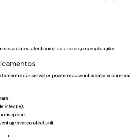
severitatea afecțiunii și de prezența complicațiilor.
icamentos
 tratamentul conservator poate reduce inflamația și durerea:
oare,
e infecție),
 antiseptice.
eni agravarea afecțiunii.