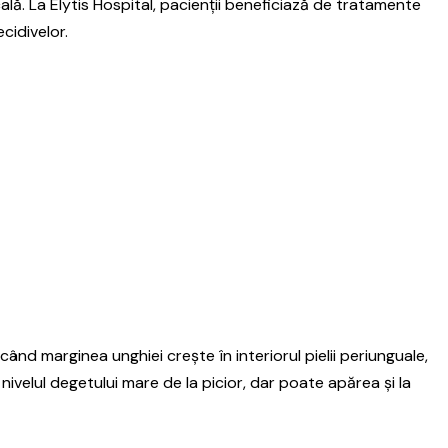
lă. La Elytis Hospital, pacienții beneficiază de tratamente
cidivelor.
d marginea unghiei crește în interiorul pielii periunguale,
nivelul degetului mare de la picior, dar poate apărea și la