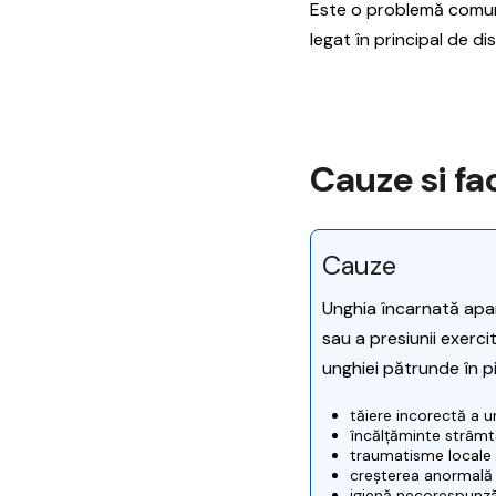
Este o problemă comună,
legat în principal de di
Cauze si fac
Cauze
Unghia încarnată apar
sau a presiunii exerc
unghiei pătrunde în pi
tăiere incorectă a un
încălțăminte strâm
traumatisme locale 
creșterea anormală 
igienă necorespunz