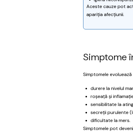
Aceste cauze pot acț
apariția afecțiunii.
Simptome în
Simptomele evoluează pr
durere la nivelul mar
roșeață și inflamație
sensibilitate la atin
secreții purulente (î
dificultate la mers.
Simptomele pot deveni s