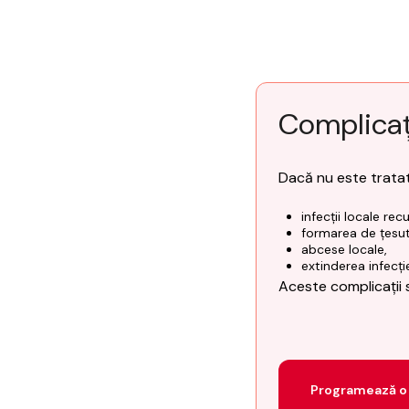
Complicați
Dacă nu este tratat
infecții locale rec
formarea de țesut 
abcese locale,
extinderea infecție
Aceste complicații s
Programează o 