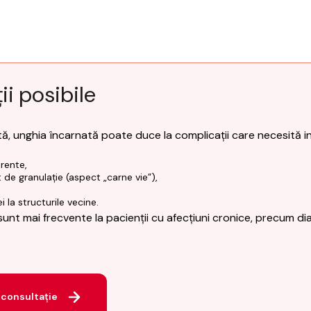
i posibile
ă, unghia încarnată poate duce la complicații care necesită i
urente,
de granulație (aspect „carne vie”),
i la structurile vecine.
unt mai frecvente la pacienții cu afecțiuni cronice, precum di
consultație