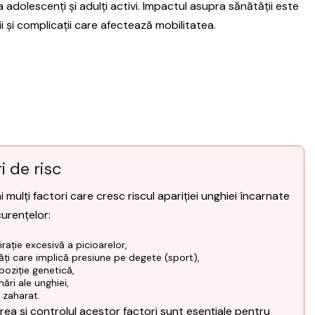
adolescenți și adulți activi. Impactul asupra sănătății este
ii și complicații care afectează mobilitatea.
i de risc
i mulți factori care cresc riscul apariției unghiei încarnate
curențelor:
irație excesivă a picioarelor,
tăți care implică presiune pe degete (sport),
poziție genetică,
ări ale unghiei,
 zaharat.
area și controlul acestor factori sunt esențiale pentru