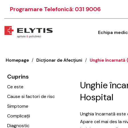
Programare Telefonică: 031 9006
Echipa medic
Homepage
/
Dicționar de Afecțiuni
/
Unghie încarnată 
Cuprins
Unghie încar
Ce este
Hospital
Cause si factori de risc
Simptome
Unghia încarnată este o
Complicații
Apare cel mai des la niv
Diagnostic