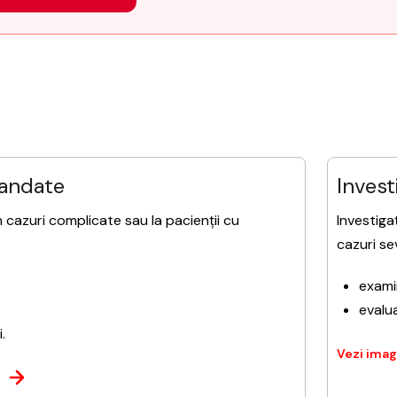
mandate
Invest
în cazuri complicate sau la pacienții cu
Investiga
cazuri se
examin
evalu
.
Vezi imagi