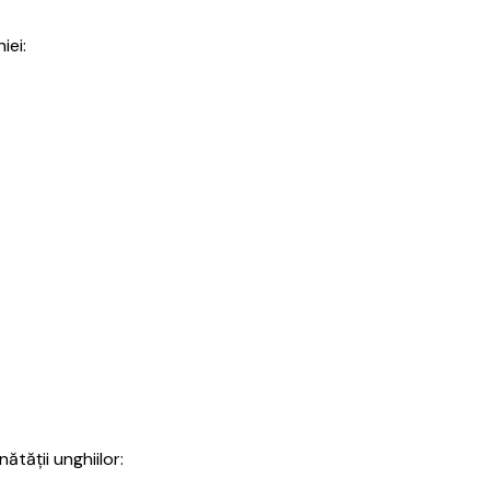
iei:
tății unghiilor: