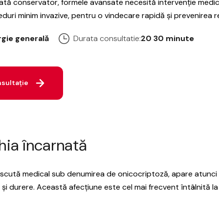
tată conservator, formele avansate necesită intervenție medica
duri minim invazive, pentru o vindecare rapidă și prevenirea re
rgie generală
Durata consultatie:
20 30 minute
sultație
hia încarnată
cută medical sub denumirea de onicocriptoză, apare atunci cân
și durere. Această afecțiune este cel mai frecvent întâlnită la 