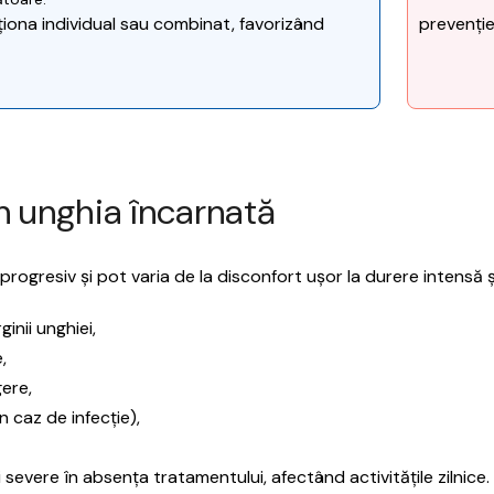
iona individual sau combinat, favorizând
prevenție
 unghia încarnată
ogresiv și pot varia de la disconfort ușor la durere intensă și 
ginii unghiei,
,
gere,
n caz de infecție),
evere în absența tratamentului, afectând activitățile zilnice.