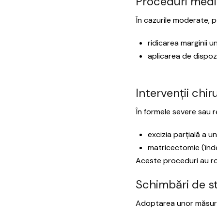
Proceduri medi
În cazurile moderate, p
ridicarea marginii un
aplicarea de dispoz
Intervenții chir
În formele severe sau r
excizia parțială a un
matricectomie (înde
Aceste proceduri au rol
Schimbări de st
Adoptarea unor măsuri s