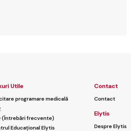
kuri Utile
Contact
icitare programare medicală
Contact
g
Elytis
 (Întrebări frecvente)
Despre Elytis
trul Educațional Elytis