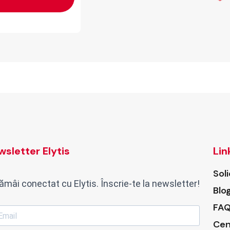
sletter Elytis
Lin
Sol
ămâi conectat cu Elytis. Înscrie-te la newsletter!
Blo
FAQ
Cen