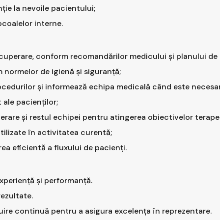
ție la nevoile pacientului;
ocoalelor interne.
ecuperare, conform recomandărilor medicului și planului de
 normelor de igienă și siguranță;
rocedurilor și informează echipa medicală când este necesar
ale pacienților;
erare și restul echipei pentru atingerea obiectivelor terape
ilizate în activitatea curentă;
a eficientă a fluxului de pacienți.
experiență și performanță.
rezultate.
uire continuă pentru a asigura excelența în reprezentare.