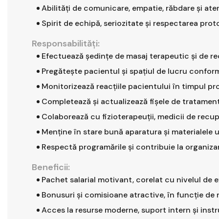
Abilități de comunicare, empatie, răbdare și aten
Spirit de echipă, seriozitate și respectarea prot
Responsabilităţi:
Efectuează ședințe de masaj terapeutic și de r
Pregătește pacientul și spațiul de lucru conform
Monitorizează reacțiile pacientului în timpul p
Completează și actualizează fișele de tratament 
Colaborează cu fizioterapeuții, medicii de recup
Menține în stare bună aparatura și materialele ut
Respectă programările și contribuie la organizare
Beneficii:
Pachet salarial motivant, corelat cu nivelul de 
Bonusuri și comisioane atractive, în funcție de 
Acces la resurse moderne, suport intern și instr