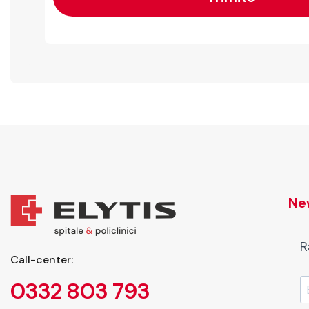
New
R
Call-center:
0332 803 793