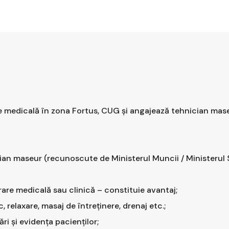
rare medicală în zona Fortus, CUG și angajează tehnician mas
cian maseur (recunoscute de Ministerul Muncii / Ministerul S
are medicală sau clinică – constituie avantaj;
 relaxare, masaj de întreținere, drenaj etc.;
 și evidența pacienților;