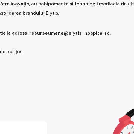
către inovație, cu echipamente și tehnologii medicale de ul
solidarea brandului Elytis.
ție la adresa:
resurseumane@elytis-hospital.ro
.
de mai jos.