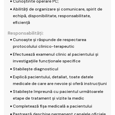
Cunoştinte operare PC;
Abilităţi de organizare şi comunicare, spirit de
echipă, disponibilitate, responsabilitate,
eficienţă
Responsabilităţi:
Cunoaşte şi răspunde de respectarea
protocolului clinico-terapeutic
Efectuează examenul clinic al pacientului şi
investigaţiile funcţionale specifice
Stabileşte diagnosticul
Explică pacientului, detaliat, toate datele
medicale de care are nevoie şi oferă instrucţiuni
Stabileşte împreună cu pacientul următoarele
etape de tratament şi vizite la medic
Completează fişa medicală a pacientului
Pastrează deschise permanent canalele oficiale