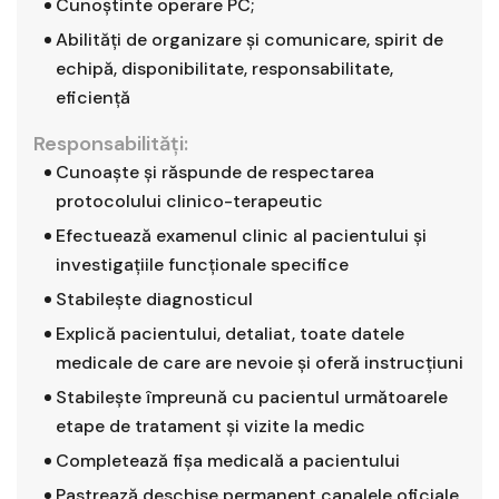
Cunoştinte operare PC;
Abilităţi de organizare şi comunicare, spirit de
echipă, disponibilitate, responsabilitate,
eficienţă
Responsabilităţi:
Cunoaşte şi răspunde de respectarea
protocolului clinico-terapeutic
Efectuează examenul clinic al pacientului şi
investigaţiile funcţionale specifice
Stabileşte diagnosticul
Explică pacientului, detaliat, toate datele
medicale de care are nevoie şi oferă instrucţiuni
Stabileşte împreună cu pacientul următoarele
etape de tratament şi vizite la medic
Completează fişa medicală a pacientului
Pastrează deschise permanent canalele oficiale