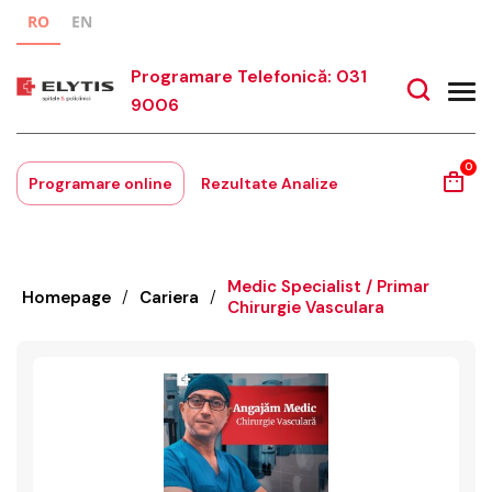
RO
EN
Programare Telefonică: 031
9006
0
Programare online
Rezultate Analize
Medic Specialist / Primar
Homepage
/
Cariera
/
Chirurgie Vasculara