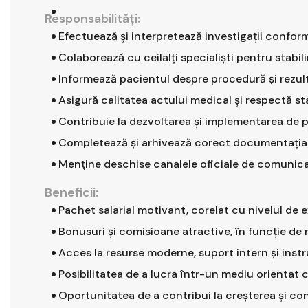
Responsabilităţi:
Efectuează și interpretează investigații conform
Colaborează cu ceilalți specialiști pentru stabil
Informează pacientul despre procedură și rezultat
Asigură calitatea actului medical și respectă st
Contribuie la dezvoltarea și implementarea de 
Completează și arhivează corect documentația 
Menține deschise canalele oficiale de comunicare
Beneficii:
Pachet salarial motivant, corelat cu nivelul de 
Bonusuri și comisioane atractive, în funcție de 
Acces la resurse moderne, suport intern și instr
Posibilitatea de a lucra într-un mediu orientat 
Oportunitatea de a contribui la creșterea și con