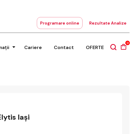
Programare online
Rezultate Analize
0
mații
Cariere
Contact
OFERTE
ytis Iași