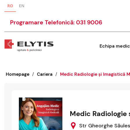
RO
EN
Programare Telefonică: 031 9006
Echipa medic
Homepage
/
Cariera
/
Medic Radiologie și Imagistică Me
Medic Radiologie ș
Str Gheorghe Săulesc