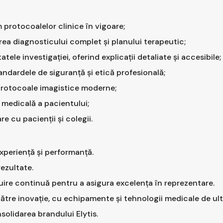
 protocoalelor clinice în vigoare;
irea diagnosticului complet și planului terapeutic;
ele investigației, oferind explicații detaliate și accesibile;
andardele de siguranță și etică profesională;
protocoale imagistice moderne;
medicală a pacientului;
 cu pacienții și colegii.
experiență și performanță.
rezultate.
uire continuă pentru a asigura excelența în reprezentare.
către inovație, cu echipamente și tehnologii medicale de ul
solidarea brandului Elytis.