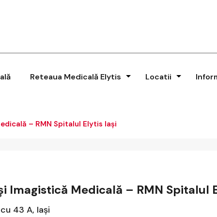
ală
Reteaua Medicală Elytis
Locatii
Infor
dicală – RMN Spitalul Elytis Iași
i Imagistică Medicală – RMN Spitalul El
u 43 A, Iași