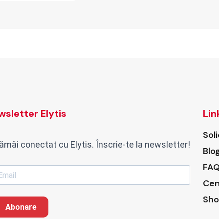
sletter Elytis
Lin
Sol
ămâi conectat cu Elytis. Înscrie-te la newsletter!
Blo
FAQ
Cen
Sho
Abonare