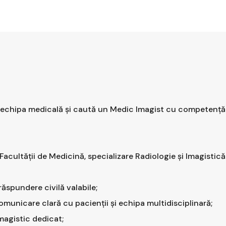
nde echipa medicală și caută un Medic Imagist cu competență 
Facultății de Medicină, specializare Radiologie și Imagistic
răspundere civilă valabile;
, comunicare clară cu pacienții și echipa multidisciplinară;
magistic dedicat;