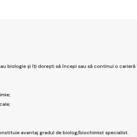
au biologie și îți dorești să începi sau să continui o carier
imie;
cale;
onstituie avantaj gradul de biolog/biochimist specialist.