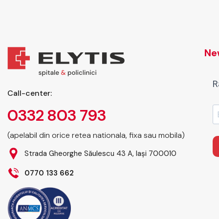
New
R
Call-center:
0332 803 793
(apelabil din orice retea nationala, fixa sau mobila)
Strada Gheorghe Săulescu 43 A, Iași 700010
0770 133 662