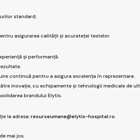
rilor standard;
;
tru asigurarea calității și acurateței testelor.
experiență și performanță.
rezultate.
uire continuă pentru a asigura excelența în reprezentare.
către inovație, cu echipamente și tehnologii medicale de ul
solidarea brandului Elytis.
ție la adresa:
resurseumane@elytis-hospital.ro
.
de mai jos.