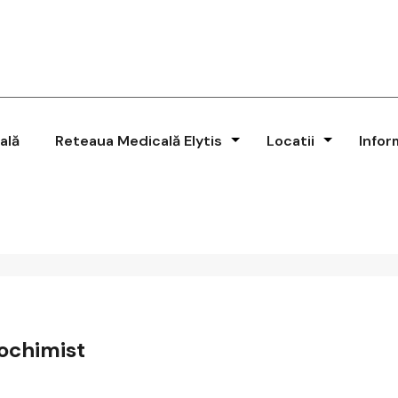
ală
Reteaua Medicală Elytis
Locatii
Infor
iochimist