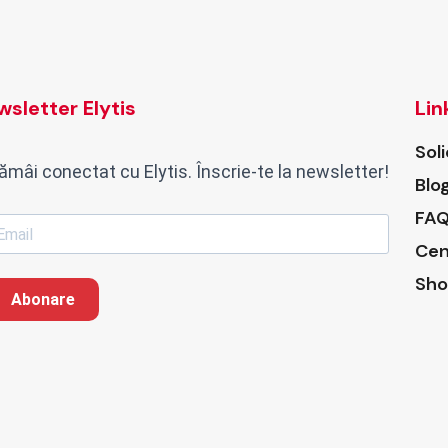
sletter Elytis
Lin
Sol
ămâi conectat cu Elytis. Înscrie-te la newsletter!
Blo
FAQ
Cen
Sho
Abonare