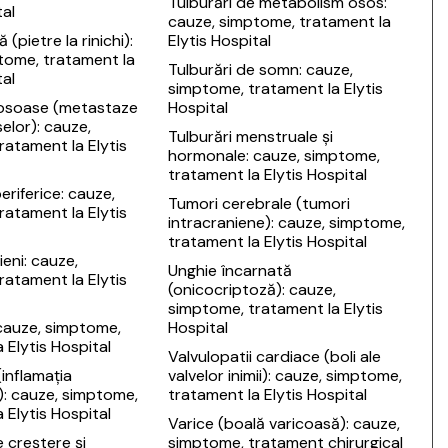
Tulburări de metabolism osos:
tal
cauze, simptome, tratament la
ă (pietre la rinichi):
Elytis Hospital
tome, tratament la
Tulburări de somn: cauze,
tal
simptome, tratament la Elytis
osoase (metastaze
Hospital
selor): cauze,
Tulburări menstruale și
ratament la Elytis
hormonale: cauze, simptome,
tratament la Elytis Hospital
eriferice: cauze,
Tumori cerebrale (tumori
ratament la Elytis
intracraniene): cauze, simptome,
tratament la Elytis Hospital
ieni: cauze,
Unghie încarnată
ratament la Elytis
(onicocriptoză): cauze,
simptome, tratament la Elytis
cauze, simptome,
Hospital
 Elytis Hospital
Valvulopatii cardiace (boli ale
(inflamația
valvelor inimii): cauze, simptome,
): cauze, simptome,
tratament la Elytis Hospital
 Elytis Hospital
Varice (boală varicoasă): cauze,
 creștere și
simptome, tratament chirurgical