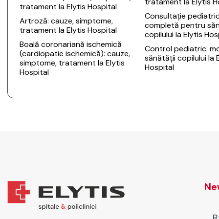
tratament la Elytis H
tratament la Elytis Hospital
Consultație pediatri
Artroză: cauze, simptome,
completă pentru să
tratament la Elytis Hospital
copilului la Elytis Hos
Boală coronariană ischemică
Control pediatric: m
(cardiopatie ischemică): cauze,
sănătății copilului la 
simptome, tratament la Elytis
Hospital
Hospital
New
R