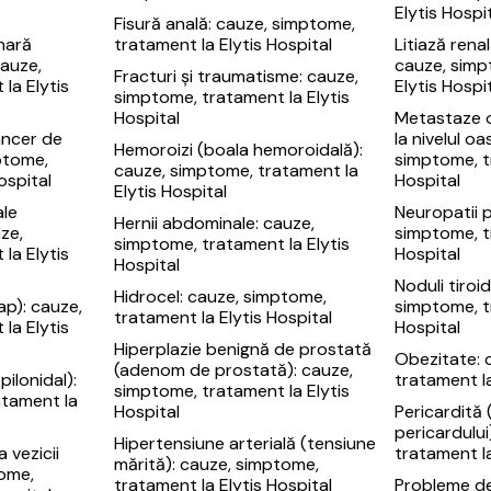
Elytis Hospi
Fisură anală: cauze, simptome,
nară
tratament la Elytis Hospital
Litiază renal
cauze,
cauze, simp
Fracturi și traumatisme: cauze,
la Elytis
Elytis Hospi
simptome, tratament la Elytis
Hospital
Metastaze 
ancer de
la nivelul oa
Hemoroizi (boala hemoroidală):
ptome,
simptome, t
cauze, simptome, tratament la
ospital
Hospital
Elytis Hospital
ale
Neuropatii p
Hernii abdominale: cauze,
uze,
simptome, t
simptome, tratament la Elytis
la Elytis
Hospital
Hospital
Noduli tiroid
Hidrocel: cauze, simptome,
ap): cauze,
simptome, t
tratament la Elytis Hospital
la Elytis
Hospital
Hiperplazie benignă de prostată
Obezitate: 
(adenom de prostată): cauze,
pilonidal):
tratament la
simptome, tratament la Elytis
atament la
Hospital
Pericardită 
pericardului
Hipertensiune arterială (tensiune
a vezicii
tratament la
mărită): cauze, simptome,
tome,
tratament la Elytis Hospital
Probleme de