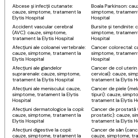
Abcese și infecții cutanate:
Boala Parkinson: cau
cauze, simptome, tratament la
simptome, tratament 
Elytis Hospital
Hospital
Accident vascular cerebral
Bursite și tendinite: 
(AVC): cauze, simptome,
simptome, tratament 
tratament la Elytis Hospital
Hospital
Afecțiuni ale coloanei vertebrale:
Cancer colorectal: c
cauze, simptome, tratament la
simptome, tratament 
Elytis Hospital
Hospital
Afecțiuni ale glandelor
Cancer de col uterin
suprarenale: cauze, simptome,
cervical): cauze, si
tratament la Elytis Hospital
tratament la Elytis H
Afecțiuni ale meniscului: cauze,
Cancer de piele (mel
simptome, tratament la Elytis
tipuri): cauze, simpt
Hospital
tratament la Elytis H
Afecțiuni dermatologice la copii:
Cancer de prostată
cauze, simptome, tratament la
prostatic): cauze, s
Elytis Hospital
tratament la Elytis H
Afecțiuni digestive la copii:
Cancer de sân (canc
cauze, simptome, tratament la
cauze, simptome, tr