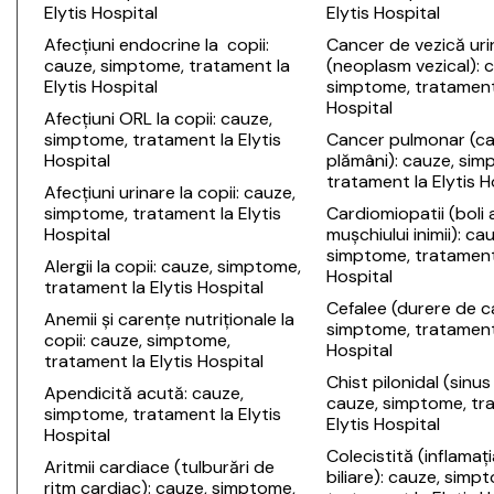
Elytis Hospital
Elytis Hospital
Afecțiuni endocrine la copii:
Cancer de vezică uri
cauze, simptome, tratament la
(neoplasm vezical): 
Elytis Hospital
simptome, tratament 
Hospital
Afecțiuni ORL la copii: cauze,
simptome, tratament la Elytis
Cancer pulmonar (c
Hospital
plămâni): cauze, sim
tratament la Elytis H
Afecțiuni urinare la copii: cauze,
simptome, tratament la Elytis
Cardiomiopatii (boli 
Hospital
mușchiului inimii): ca
simptome, tratament 
Alergii la copii: cauze, simptome,
Hospital
tratament la Elytis Hospital
Cefalee (durere de c
Anemii și carențe nutriționale la
simptome, tratament 
copii: cauze, simptome,
Hospital
tratament la Elytis Hospital
Chist pilonidal (sinus 
Apendicită acută: cauze,
cauze, simptome, tr
simptome, tratament la Elytis
Elytis Hospital
Hospital
Colecistită (inflamați
Aritmii cardiace (tulburări de
biliare): cauze, simp
ritm cardiac): cauze, simptome,