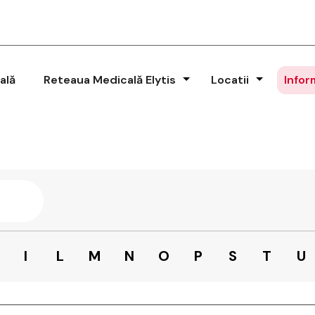
ală
Reteaua Medicală Elytis
Locatii
Infor
I
L
M
N
O
P
S
T
U