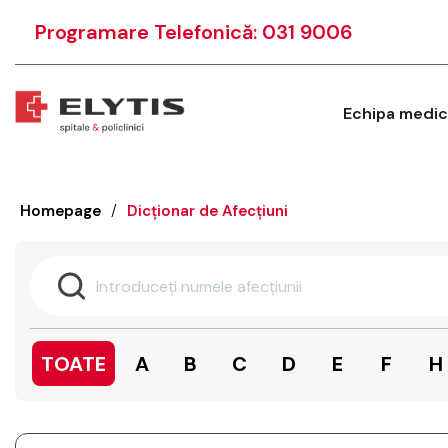
Programare Telefonică: 031 9006
Echipa medic
Homepage
/
Dicționar de Afecțiuni
TOATE
A
B
C
D
E
F
H