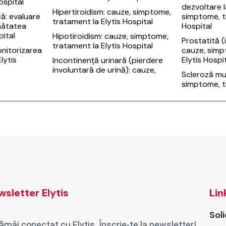
ospital
dezvoltare l
Hipertiroidism: cauze, simptome,
că: evaluare
simptome, t
tratament la Elytis Hospital
nătatea
Hospital
pital
Hipotiroidism: cauze, simptome,
Prostatită (
tratament la Elytis Hospital
onitorizarea
cauze, simp
Elytis
Elytis Hospi
Incontinență urinară (pierdere
involuntară de urină): cauze,
Scleroză mul
simptome, t
sletter Elytis
Lin
Sol
ămâi conectat cu Elytis. Înscrie-te la newsletter!