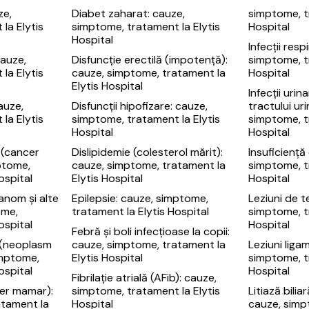
ze,
Diabet zaharat: cauze,
simptome, t
la Elytis
simptome, tratament la Elytis
Hospital
Hospital
Infecții resp
cauze,
Disfuncție erectilă (impotență):
simptome, t
la Elytis
cauze, simptome, tratament la
Hospital
Elytis Hospital
Infecții urina
auze,
Disfuncții hipofizare: cauze,
tractului uri
la Elytis
simptome, tratament la Elytis
simptome, t
Hospital
Hospital
 (cancer
Dislipidemie (colesterol mărit):
Insuficiență
mptome,
cauze, simptome, tratament la
simptome, t
ospital
Elytis Hospital
Hospital
anom și alte
Epilepsie: cauze, simptome,
Leziuni de 
ome,
tratament la Elytis Hospital
simptome, t
ospital
Hospital
Febră și boli infecțioase la copii:
 (neoplasm
cauze, simptome, tratament la
Leziuni liga
imptome,
Elytis Hospital
simptome, t
ospital
Hospital
Fibrilație atrială (AFib): cauze,
er mamar):
simptome, tratament la Elytis
Litiază biliar
atament la
Hospital
cauze, simp