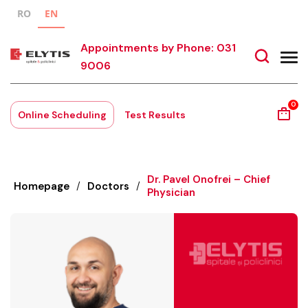
RO
EN
Appointments by Phone: 031
9006
0
Online Scheduling
Test Results
Dr. Pavel Onofrei – Chief
Homepage
/
Doctors
/
Physician