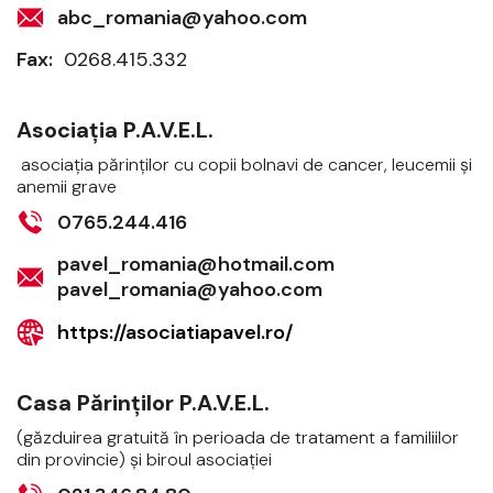
abc_romania@yahoo.com
Fax:
0268.415.332
Asociaţia P.A.V.E.L.
asociaţia părinţilor cu copii bolnavi de cancer, leucemii şi
anemii grave
0765.244.416
pavel_romania@hotmail.com
pavel_romania@yahoo.com
https://asociatiapavel.ro/
Casa Părinţilor P.A.V.E.L.
(găzduirea gratuită în perioada de tratament a familiilor
din provincie) şi biroul asociaţiei