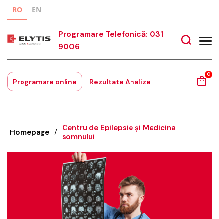
RO
EN
Programare Telefonică: 031
9006
0
Programare online
Rezultate Analize
Centru de Epilepsie şi Medicina
Homepage
/
somnului