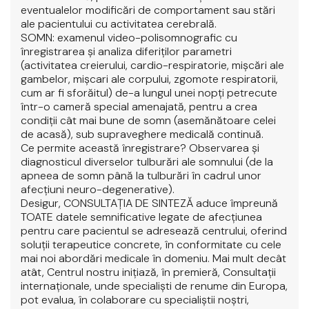
eventualelor modificări de comportament sau stări
ale pacientului cu activitatea cerebrală.
SOMN: examenul video-polisomnografic cu
înregistrarea şi analiza diferiţilor parametri
(activitatea creierului, cardio-respiratorie, mişcări ale
gambelor, mişcari ale corpului, zgomote respiratorii,
cum ar fi sforăitul) de-a lungul unei nopţi petrecute
într-o cameră special amenajată, pentru a crea
condiţii cât mai bune de somn (asemănătoare celei
de acasă), sub supraveghere medicală continuă.
Ce permite această înregistrare? Observarea şi
diagnosticul diverselor tulburări ale somnului (de la
apneea de somn până la tulburări în cadrul unor
afecţiuni neuro-degenerative).
Desigur, CONSULTAŢIA DE SINTEZĂ aduce împreună
TOATE datele semnificative legate de afecţiunea
pentru care pacientul se adresează centrului, oferind
soluţii terapeutice concrete, în conformitate cu cele
mai noi abordări medicale în domeniu. Mai mult decât
atât, Centrul nostru iniţiază, în premieră, Consultaţii
internaţionale, unde specialişti de renume din Europa,
pot evalua, în colaborare cu specialiştii noştri,