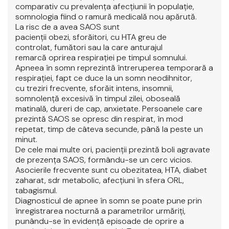
comparativ cu prevalenţa afecţiunii în populaţie,
somnologia fiind o ramură medicală nou apărută.
La risc de a avea SAOS sunt
pacienţii obezi, sforăitori, cu HTA greu de
controlat, fumători sau la care anturajul
remarcă oprirea respiraţiei pe timpul somnului.
Apneea în somn reprezintă întreruperea temporară a
respirației, fapt ce duce la un somn neodihnitor,
cu treziri frecvente, sforăit intens, insomnii,
somnolenţă excesivă în timpul zilei, oboseală
matinală, dureri de cap, anxietate. Persoanele care
prezintă SAOS se opresc din respirat, în mod
repetat, timp de câteva secunde, până la peste un
minut.
De cele mai multe ori, pacienţii prezintă boli agravate
de prezenţa SAOS, formându-se un cerc vicios.
Asocierile frecvente sunt cu obezitatea, HTA, diabet
zaharat, sdr metabolic, afecţiuni în sfera ORL,
tabagismul.
Diagnosticul de apnee în somn se poate pune prin
înregistrarea nocturnă a parametrilor urmăriţi,
punându-se în evidenţă episoade de oprire a