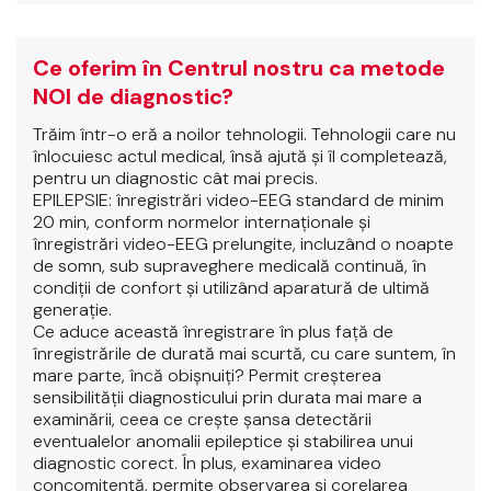
Ce oferim în Centrul nostru ca metode
NOI de diagnostic?
Trăim într-o eră a noilor tehnologii. Tehnologii care nu
înlocuiesc actul medical, însă ajută şi îl completează,
pentru un diagnostic cât mai precis.
EPILEPSIE: înregistrări video-EEG standard de minim
20 min, conform normelor internaţionale şi
înregistrări video-EEG prelungite, incluzând o noapte
de somn, sub supraveghere medicală continuă, în
condiţii de confort şi utilizând aparatură de ultimă
generaţie.
Ce aduce această înregistrare în plus faţă de
înregistrările de durată mai scurtă, cu care suntem, în
mare parte, încă obişnuiţi? Permit creşterea
sensibilităţii diagnosticului prin durata mai mare a
examinării, ceea ce creşte şansa detectării
eventualelor anomalii epileptice şi stabilirea unui
diagnostic corect. În plus, examinarea video
concomitentă, permite observarea şi corelarea