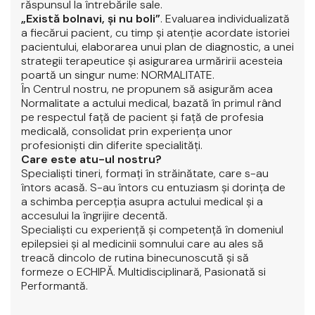
răspunsul la întrebările sale.
„Există bolnavi, şi nu boli”
. Evaluarea individualizată
a fiecărui pacient, cu timp şi atenţie acordate istoriei
pacientului, elaborarea unui plan de diagnostic, a unei
strategii terapeutice şi asigurarea urmăririi acesteia
poartă un singur nume: NORMALITATE.
În Centrul nostru, ne propunem să asigurăm acea
Normalitate a actului medical, bazată în primul rând
pe respectul faţă de pacient şi faţă de profesia
medicală, consolidat prin experienţa unor
profesionişti din diferite specialităţi.
Care este atu-ul nostru?
Specialişti tineri, formaţi în străinătate, care s-au
întors acasă. S-au întors cu entuziasm şi dorinţa de
a schimba percepţia asupra actului medical şi a
accesului la îngrijire decentă.
Specialişti cu experienţă şi competenţă în domeniul
epilepsiei şi al medicinii somnului care au ales să
treacă dincolo de rutina binecunoscută şi să
formeze o ECHIPĂ. Multidisciplinară, Pasionată si
Performantă.