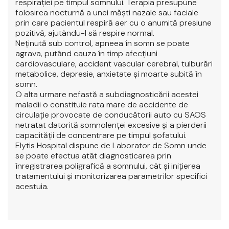
respiraţiei pe timpul somnului. Terapia presupune
folosirea nocturnă a unei măşti nazale sau faciale
prin care pacientul respiră aer cu o anumită presiune
pozitivă, ajutându-l să respire normal.
Neținută sub control, apneea în somn se poate
agrava, putând cauza în timp afecțiuni
cardiovasculare, accident vascular cerebral, tulburări
metabolice, depresie, anxietate şi moarte subită în
somn.
O alta urmare nefastă a subdiagnosticării acestei
maladii o constituie rata mare de accidente de
circulaţie provocate de conducătorii auto cu SAOS
netratat datorită somnolenţei excesive şi a pierderii
capacităţii de concentrare pe timpul şofatului.
Elytis Hospital dispune de Laborator de Somn unde
se poate efectua atât diagnosticarea prin
înregistrarea poligrafică a somnului, cât şi iniţierea
tratamentului şi monitorizarea parametrilor specifici
acestuia.