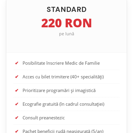
STANDARD
220 RON
pe lună
✔
Posibilitate înscriere Medic de Familie
✔
Acces cu bilet trimitere (40+ specialități)
✔
Prioritizare programări și imagistică
✔
Ecografie gratuită (în cadrul consultației)
✔
Consult preanestezic
✔
Pachet beneficii rudă neasigurată (5/an)