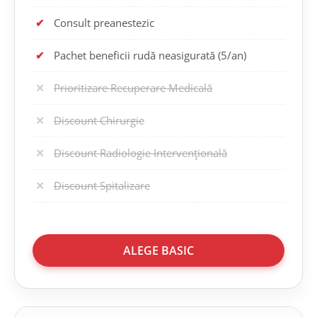
✔
Consult preanestezic
✔
Pachet beneficii rudă neasigurată (5/an)
✕
Prioritizare Recuperare Medicală
✕
Discount Chirurgie
✕
Discount Radiologie Intervențională
✕
Discount Spitalizare
ALEGE BASIC