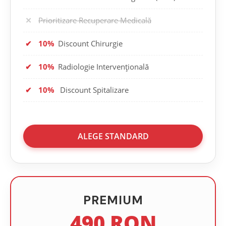
✕
Prioritizare Recuperare Medicală
✔
10%
Discount Chirurgie
✔
10%
Radiologie Intervențională
✔
10%
Discount Spitalizare
ALEGE STANDARD
PREMIUM
490 RON